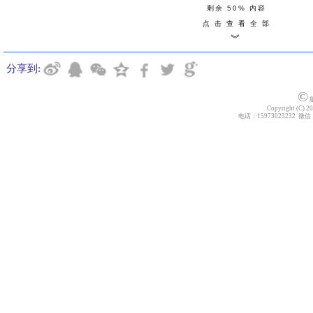
剩余 50% 内容
点 击 查 看 全 部
︾
分享到:
©
版
Copyright (C) 20
电话：15973023232 微信：z