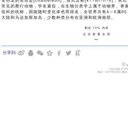
变色龙的英语是[chameleon]，英式音标[k??mi?li?n]，美式
常见的爬行动物，学名避役，在生物分类学上属于动物界、脊
役科的统称，因能随时变化体色而得名，全世界共有4～6属85
大陆和马达加斯加岛，少数种类分布在亚洲和欧洲南部。
剩余 70% 内容
点 击 查 看 全 部
︾
分享到:
©
版
Copyright (C) 20
电话：15973023232 微信：z