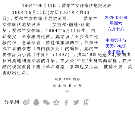
1864年05月11日：爱尔兰女作家伏尼契诞辰
1864年5月11日(农历1864年4月11
2026-08-08
日)，爱尔兰女作家伏尼契诞辰。 爱尔兰
星期六
女作家伏尼契诞辰 艾捷尔·丽莲·伏尼
六月廿六
契，爱尔兰女作家。1864年5月11日生。自
幼丧父，全家移居伦敦。她结识了不少流亡伦
中国男子节
敦的俄、意革命者，曾赴俄旅游两年，并担任
天天小知识
流亡者的杂志《自由俄罗斯》的编辑。她的主
更多应用
要作品为小说《牛虻》（1897），描写19世纪意大利爱国者
反对奥地利统治者的斗争。主人公“牛虻”出身富商家庭，在严
酷的现实教育下走上革命道路，参加起义活动，被捕不屈，英
勇献出生命。
剩余 40% 内容
点 击 查 看 全 部
︾
分享到: