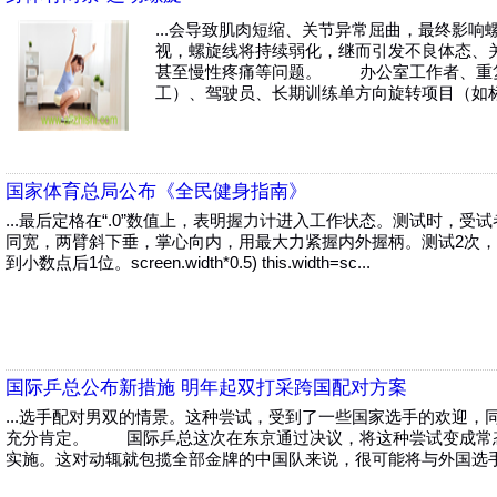
...会导致肌肉短缩、关节异常屈曲，最终影
视，螺旋线将持续弱化，继而引发不良体态、
甚至慢性疼痛等问题。 办公室工作者、重
工）、驾驶员、长期训练单方向旋转项目（如标枪
国家体育总局公布《全民健身指南》
...最后定格在“.0”数值上，表明握力计进入工作状态。测试时，
同宽，两臂斜下垂，掌心向内，用最大力紧握内外握柄。测试2次
到小数点后1位。screen.width*0.5) this.width=sc...
国际乒总公布新措施 明年起双打采跨国配对方案
...选手配对男双的情景。这种尝试，受到了一些国家选手的欢迎
充分肯定。 国际乒总这次在东京通过决议，将这种尝试变成常
实施。这对动辄就包揽全部金牌的中国队来说，很可能将与外国选手共