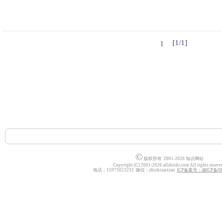
[1/1]
1
©
版权所有 2001-2026 知识网站
Copyright (C) 2001-2026 allzhishi.com All rights reserv
电话：15973023232 微信：zhishizaixian
ICP备案号：湘ICP备080