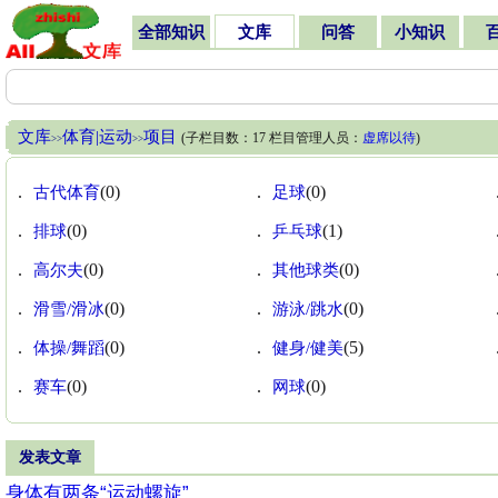
全部知识
文库
问答
小知识
文库
体育|运动
项目
(子栏目数：17 栏目管理人员：
虚席以待
)
>>
>>
.
古代体育
(0)
.
足球
(0)
.
排球
(0)
.
乒乓球
(1)
.
高尔夫
(0)
.
其他球类
(0)
.
滑雪/滑冰
(0)
.
游泳/跳水
(0)
.
体操/舞蹈
(0)
.
健身/健美
(5)
.
赛车
(0)
.
网球
(0)
发表文章
身体有两条“运动螺旋”