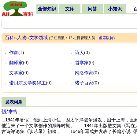
全部知识
文库
问答
小知识
百科
人物
文学领域
(子栏目数：12 栏目管理人员：
虚席以待
)
>>
>>
.
作家
(1)
.
诗人
(0)
.
翻译家
(0)
.
哲学家
(0)
.
文学家
(0)
.
网络作家
(0)
.
诺贝尔文学奖得主
(0)
.
诸子百家
(0)
发表词条
钱钟书
...1941年暑假，他到上海小住，因太平洋战争爆发，困于上海，
他迎来了一个文学创作的巅峰时期。 1941年出版散文集《写在
古诗评论集《谈艺录》初稿， 1946年写成并发表了长篇小说《围城