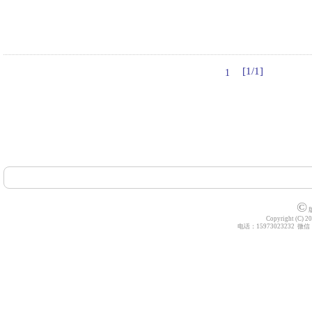
[1/1]
1
©
版
Copyright (C) 20
电话：15973023232 微信：z