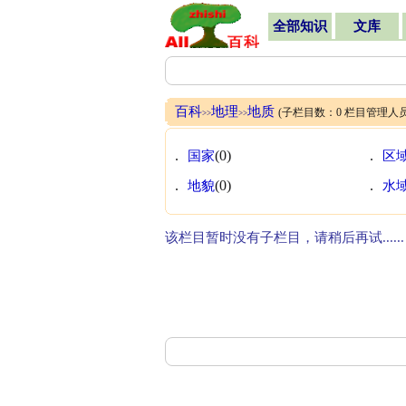
全部知识
文库
百科
地理
地质
(子栏目数：0 栏目管理人
>>
>>
.
国家
(0)
.
区
.
地貌
(0)
.
水
该栏目暂时没有子栏目，请稍后再试......